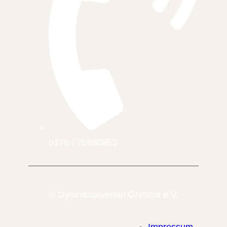
0176 / 76690953
© Gymnastikverein Grimma e.V.
Impressum