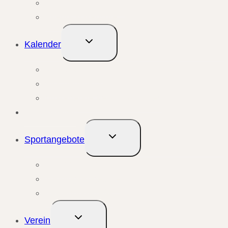
Aktuelle Meldungen
Events & Berichte
Untermenü
Kalender
umschalten
Monatsansicht
Wochenansicht
Anstehende Veranstaltungen
Übungsleiter
Untermenü
Sportangebote
umschalten
Kursangebote
Trainingsangebote
Bewegungstreffs
Untermenü
Verein