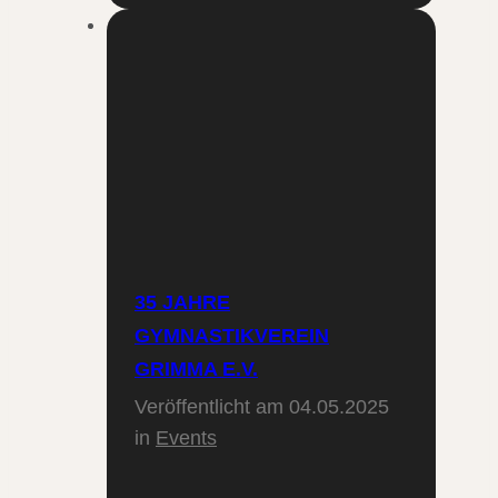
35 JAHRE
GYMNASTIKVEREIN
GRIMMA E.V.
Veröffentlicht am
04.05.2025
in
Events