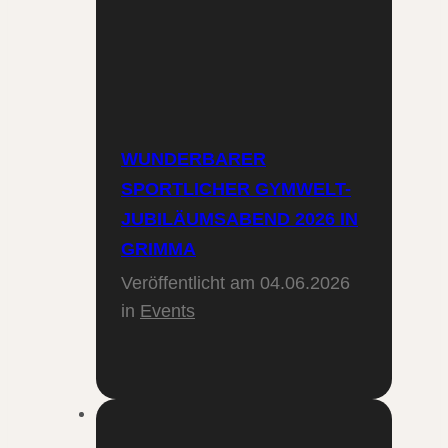
WUNDERBARER
SPORTLICHER GYMWELT-
JUBILÄUMSABEND 2026 IN
GRIMMA
Veröffentlicht am
04.06.2026
in
Events