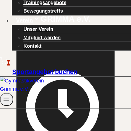
Trainingsangebote
GYMNASTIKVEREIN
Bewegungstreffs
GRIMMA e.V.
Verein
Unser Verein
Mitglied werden
Kontakt
0
Sportangebot buchen