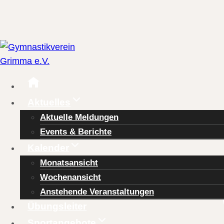
Zum
Inhalt
springen
Aktuelles
Aktuelle Meldungen
Events & Berichte
Kalender
Monatsansicht
Wochenansicht
Anstehende Veranstaltungen
Übungsleiter
Sportangebote