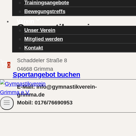
Trainingsangebote
Bewegungstreffs
Verein
Gymnastikverein
Unser Verein
Grimma e.V.
Mitglied werden
Kontakt
Schaddeler Straße 8
0
04668 Grimma
Sportangebot buchen
E-Mail: Info@gymnastikverein-
grimma.de
Mobil: 0176/76690953