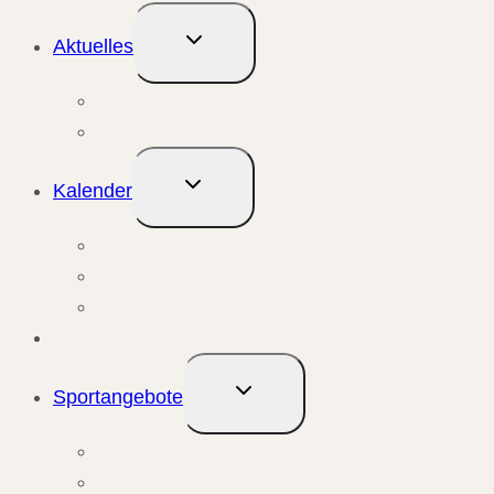
Untermenü
Aktuelles
umschalten
Aktuelle Meldungen
Events & Berichte
Untermenü
Kalender
umschalten
Monatsansicht
Wochenansicht
Anstehende Veranstaltungen
Übungsleiter
Untermenü
Sportangebote
umschalten
Kursangebote
Trainingsangebote