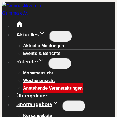
Zum
Inhalt
springen
Aktuelles
Aktuelle Meldungen
Events & Berichte
Kalender
Monatsansicht
Wochenansicht
Anstehende Veranstaltungen
Übungsleiter
Sportangebote
Kursangebote