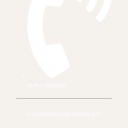
0176 / 76690953
© Gymnastikverein Grimma e.V.