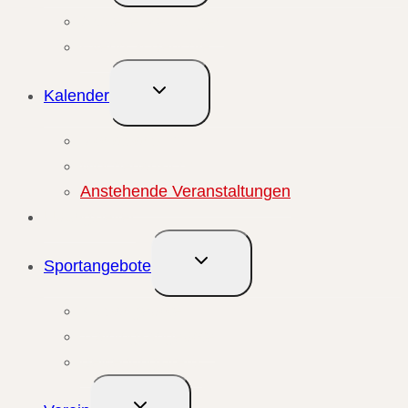
Aktuelle Meldungen
Events & Berichte
Untermenü
Kalender
umschalten
Monatsansicht
Wochenansicht
Anstehende Veranstaltungen
Übungsleiter
Untermenü
Sportangebote
umschalten
Kursangebote
Trainingsangebote
Bewegungstreffs
Untermenü