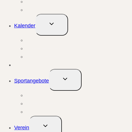
Aktuelle Meldungen
Events & Berichte
Untermenü
Kalender
umschalten
Monatsansicht
Wochenansicht
Anstehende Veranstaltungen
Übungsleiter
Untermenü
Sportangebote
umschalten
Kursangebote
Trainingsangebote
Bewegungstreffs
Untermenü
Verein