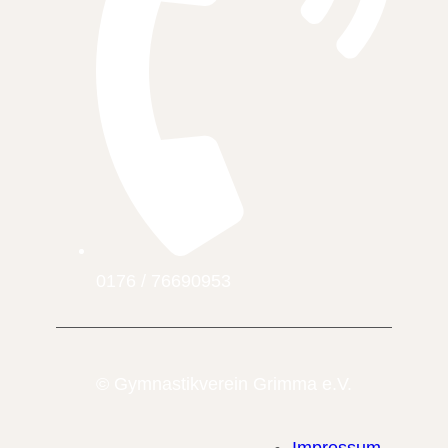
0176 / 76690953
© Gymnastikverein Grimma e.V.
Impressum