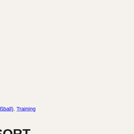
ußball)
,
Training
SORT