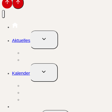
Untermenü
Aktuelles
umschalten
Aktuelle Meldungen
Events & Berichte
Untermenü
Kalender
umschalten
Monatsansicht
Wochenansicht
Anstehende Veranstaltungen
Übungsleiter