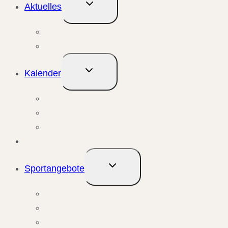
Untermenü
Aktuelles
umschalten
Aktuelle Meldungen
Events & Berichte
Untermenü
Kalender
umschalten
Monatsansicht
Wochenansicht
Anstehende Veranstaltungen
Übungsleiter
Untermenü
Sportangebote
umschalten
Kursangebote
Trainingsangebote
Bewegungstreffs