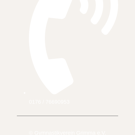
0176 / 76690953
© Gymnastikverein Grimma e.V.