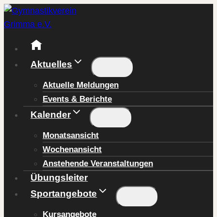
Zum
Inhalt
springen
Aktuelles
Aktuelle Meldungen
Events & Berichte
Kalender
Monatsansicht
Wochenansicht
Anstehende Veranstaltungen
Übungsleiter
Sportangebote
Kursangebote