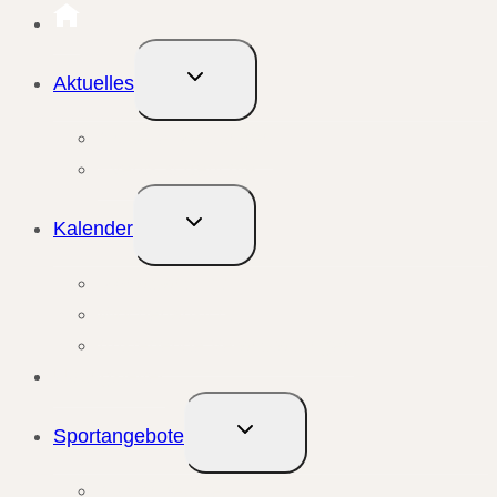
Untermenü
Aktuelles
umschalten
Aktuelle Meldungen
Events & Berichte
Untermenü
Kalender
umschalten
Monatsansicht
Wochenansicht
Anstehende Veranstaltungen
Übungsleiter
Untermenü
Sportangebote
umschalten
Kursangebote