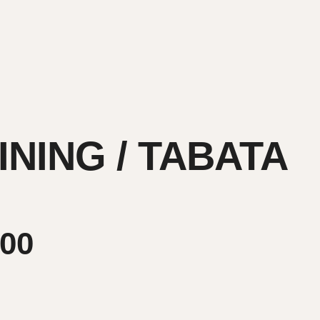
.
NING / TABATA
:00