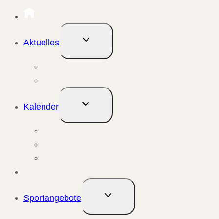
Untermenü
Aktuelles
umschalten
Aktuelle Meldungen
Events & Berichte
Untermenü
Kalender
umschalten
Monatsansicht
Wochenansicht
Anstehende Veranstaltungen
Übungsleiter
Untermenü
Sportangebote
umschalten