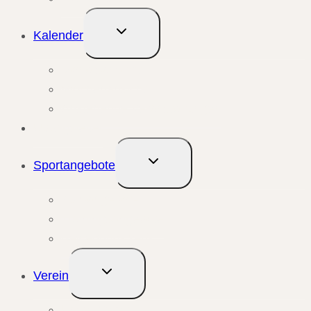
Untermenü
Kalender
umschalten
Monatsansicht
Wochenansicht
Anstehende Veranstaltungen
Übungsleiter
Untermenü
Sportangebote
umschalten
Kursangebote
Trainingsangebote
Bewegungstreffs
Untermenü
Verein
umschalten
Unser Verein