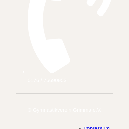
0176 / 76690953
© Gymnastikverein Grimma e.V.
Impressum