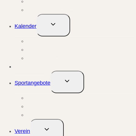
Aktuelle Meldungen
Events & Berichte
Untermenü
Kalender
umschalten
Monatsansicht
Wochenansicht
Anstehende Veranstaltungen
Übungsleiter
Untermenü
Sportangebote
umschalten
Kursangebote
Trainingsangebote
Bewegungstreffs
Untermenü
Verein