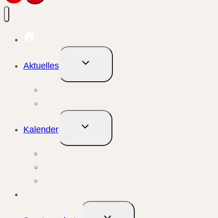
Untermenü
Aktuelles
umschalten
Aktuelle Meldungen
Events & Berichte
Untermenü
Kalender
umschalten
Monatsansicht
Wochenansicht
Anstehende Veranstaltungen
Übungsleiter
Untermenü