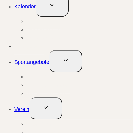
Untermenü
Kalender
umschalten
Monatsansicht
Wochenansicht
Anstehende Veranstaltungen
Übungsleiter
Untermenü
Sportangebote
umschalten
Kursangebote
Trainingsangebote
Bewegungstreffs
Untermenü
Verein
umschalten
Unser Verein
Mitglied werden