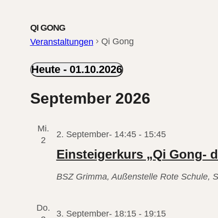
QI GONG
Qi Gong
Veranstaltungen
Heute
 - 
01.10.2026
VERANSTALTUN
Datum
September 2026
wählen.
Mi.
2. September- 14:45
-
15:45
2
Einsteigerkurs „Qi Gong- 
BSZ Grimma, Außenstelle Rote Schule, S
Do.
3. September- 18:15
-
19:15