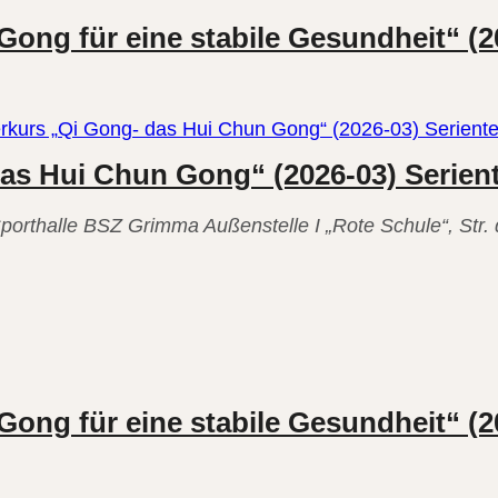
Gong für eine stabile Gesundheit“ (2
erkurs „Qi Gong- das Hui Chun Gong“ (2026-03) Serient
das Hui Chun Gong“ (2026-03) Serien
it“
porthalle
BSZ Grimma Außenstelle I „Rote Schule“, Str
enenkurs
Gong für eine stabile Gesundheit“ (2