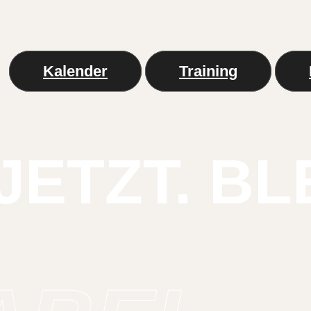
Kalender
Training
JETZT. BL