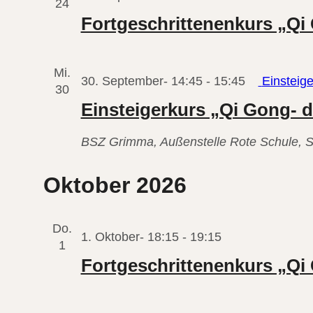
24
„Qi
Fortgeschrittenenkurs „Qi 
Gong
für
Mi.
eine
30. September- 14:45
-
15:45
Einsteig
30
stabile
Einsteigerkurs „Qi Gong- 
Gesundhe
(2026-
BSZ Grimma, Außenstelle Rote Schule, S
02)
Oktober 2026
Do.
Fortgeschritt
1. Oktober- 18:15
-
19:15
1
„Qi
Fortgeschrittenenkurs „Qi 
Gong
für