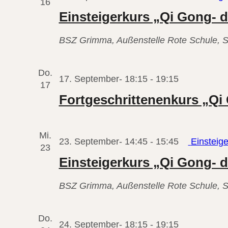
16
stabile
Einsteigerkurs „Qi Gong- 
Gesundhe
(2026-
BSZ Grimma, Außenstelle Rote Schule, S
02)
Do.
Fortgesch
17. September- 18:15
-
19:15
17
„Qi
Fortgeschrittenenkurs „Qi 
Gong
für
Mi.
eine
23. September- 14:45
-
15:45
Einsteig
23
stabile
Einsteigerkurs „Qi Gong- 
Gesundhe
(2026-
BSZ Grimma, Außenstelle Rote Schule, S
02)
Do.
Fortgesch
24. September- 18:15
-
19:15