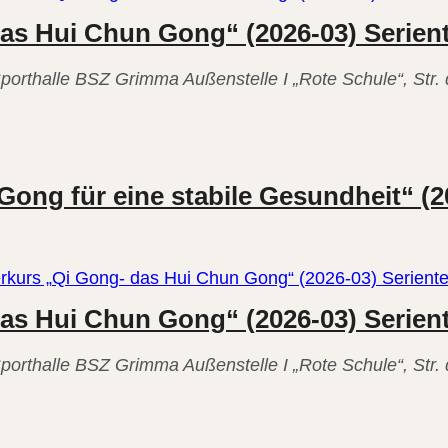
das Hui Chun Gong“ (2026-03) Serien
it“
porthalle
BSZ Grimma Außenstelle I „Rote Schule“, Str
rittenenkurs
Gong für eine stabile Gesundheit“ (2
erkurs „Qi Gong- das Hui Chun Gong“ (2026-03) Serient
das Hui Chun Gong“ (2026-03) Serien
it“
porthalle
BSZ Grimma Außenstelle I „Rote Schule“, Str
rittenenkurs