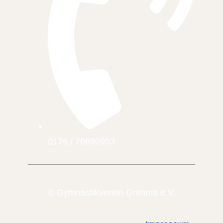
0176 / 76690953
© Gymnastikverein Grimma e.V.