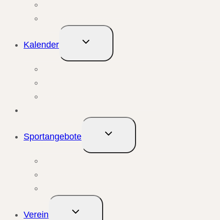
Aktuelle Meldungen
Events & Berichte
Untermenü
Kalender
umschalten
Monatsansicht
Wochenansicht
Anstehende Veranstaltungen
Übungsleiter
Untermenü
Sportangebote
umschalten
Kursangebote
Trainingsangebote
Bewegungstreffs
Untermenü
Verein