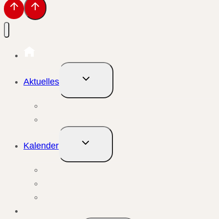
Untermenü
Aktuelles
umschalten
Aktuelle Meldungen
Events & Berichte
Untermenü
Kalender
umschalten
Monatsansicht
Wochenansicht
Anstehende Veranstaltungen
Übungsleiter