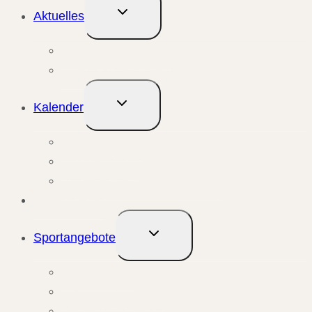
Untermenü
Aktuelles
umschalten
Aktuelle Meldungen
Events & Berichte
Untermenü
Kalender
umschalten
Monatsansicht
Wochenansicht
Anstehende Veranstaltungen
Übungsleiter
Untermenü
Sportangebote
umschalten
Kursangebote
Trainingsangebote
Bewegungstreffs