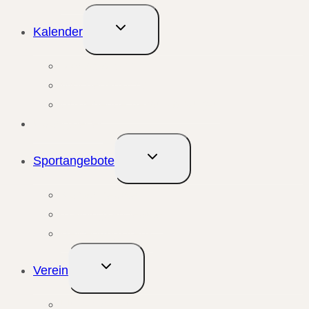
Untermenü
Kalender
umschalten
Monatsansicht
Wochenansicht
Anstehende Veranstaltungen
Übungsleiter
Untermenü
Sportangebote
umschalten
Kursangebote
Trainingsangebote
Bewegungstreffs
Untermenü
Verein
umschalten
Unser Verein