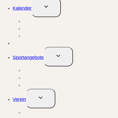
Untermenü
Kalender
umschalten
Monatsansicht
Wochenansicht
Anstehende Veranstaltungen
Übungsleiter
Untermenü
Sportangebote
umschalten
Kursangebote
Trainingsangebote
Bewegungstreffs
Untermenü
Verein
umschalten
Unser Verein