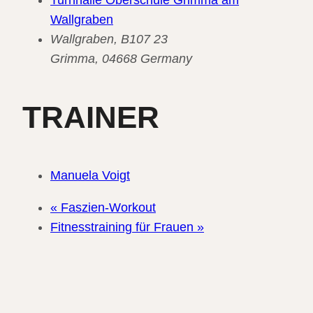
Turnhalle Oberschule Grimma am
Wallgraben
Wallgraben, B107 23
Grimma
,
04668
Germany
TRAINER
Manuela Voigt
«
Faszien-Workout
Fitnesstraining für Frauen
»