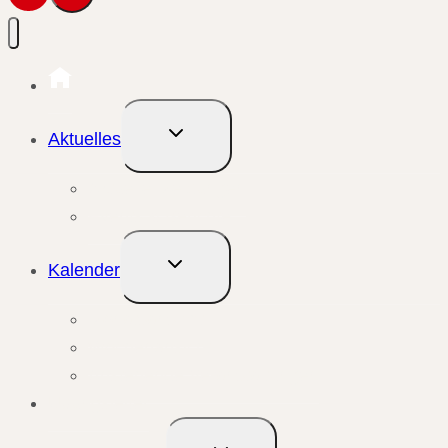
Untermenü
Aktuelles
umschalten
Aktuelle Meldungen
Events & Berichte
Untermenü
Kalender
umschalten
Monatsansicht
Wochenansicht
Anstehende Veranstaltungen
Übungsleiter