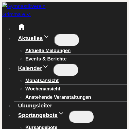
Zum
Inhalt
springen
Aktuelles
Aktuelle Meldungen
Events & Berichte
Kalender
Monatsansicht
Wochenansicht
Anstehende Veranstaltungen
Übungsleiter
Sportangebote
Kursangebote