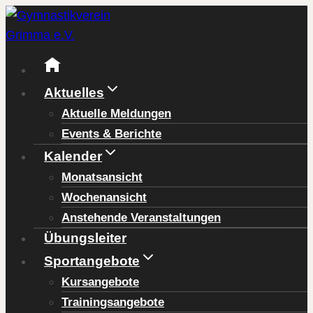
Zum
Inhalt
springen
Aktuelles
Aktuelle Meldungen
Events & Berichte
Kalender
Monatsansicht
Wochenansicht
Anstehende Veranstaltungen
Übungsleiter
Sportangebote
Kursangebote
Trainingsangebote