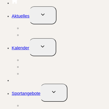
Untermenü
Aktuelles
umschalten
Aktuelle Meldungen
Events & Berichte
Untermenü
Kalender
umschalten
Monatsansicht
Wochenansicht
Anstehende Veranstaltungen
Übungsleiter
Untermenü
Sportangebote
umschalten
Kursangebote