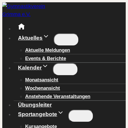
Zum
Inhalt
springen
Aktuelles
Aktuelle Meldungen
Events & Berichte
Kalender
Monatsansicht
Wochenansicht
Anstehende Veranstaltungen
Übungsleiter
Sportangebote
Kursangebote