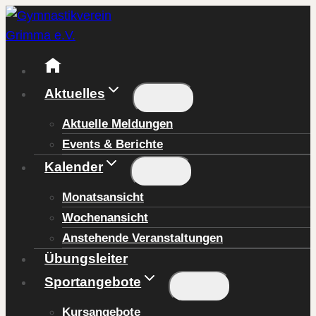
Zum
Inhalt
springen
Aktuelles
Aktuelle Meldungen
Events & Berichte
Kalender
Monatsansicht
Wochenansicht
Anstehende Veranstaltungen
Übungsleiter
Sportangebote
Kursangebote