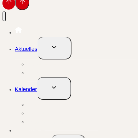
Untermenü
Aktuelles
umschalten
Aktuelle Meldungen
Events & Berichte
Untermenü
Kalender
umschalten
Monatsansicht
Wochenansicht
Anstehende Veranstaltungen
Übungsleiter