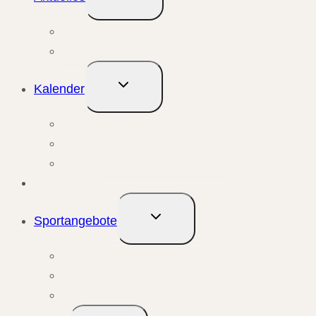
umschalten
Aktuelle Meldungen
Events & Berichte
Untermenü
Kalender
umschalten
Monatsansicht
Wochenansicht
Anstehende Veranstaltungen
Übungsleiter
Untermenü
Sportangebote
umschalten
Kursangebote
Trainingsangebote
Bewegungstreffs