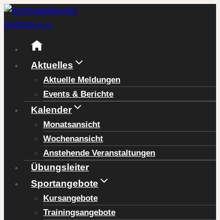
Zum
Inhalt
springen
Aktuelles
Aktuelle Meldungen
Events & Berichte
Kalender
Monatsansicht
Wochenansicht
Anstehende Veranstaltungen
Übungsleiter
Sportangebote
Kursangebote
Trainingsangebote