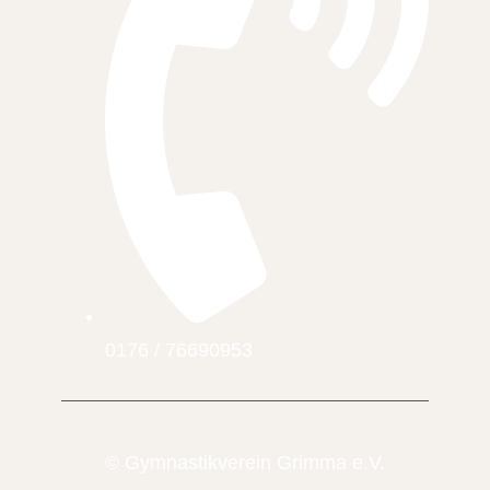
0176 / 76690953
© Gymnastikverein Grimma e.V.