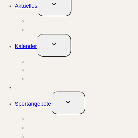
Untermenü
Aktuelles
umschalten
Aktuelle Meldungen
Events & Berichte
Untermenü
Kalender
umschalten
Monatsansicht
Wochenansicht
Anstehende Veranstaltungen
Übungsleiter
Untermenü
Sportangebote
umschalten
Kursangebote
Trainingsangebote
Bewegungstreffs