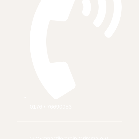
0176 / 76690953
© Gymnastikverein Grimma e.V.