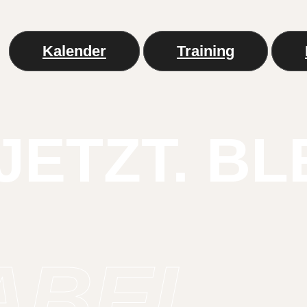
Kalender
Training
JETZT. BL
ABEI.