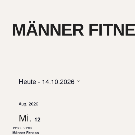
MÄNNER FITN
Heute
 - 
14.10.2026
VERANSTALT
Datum
auswählen.
Aug. 2026
Mi.
12
19:30
-
21:00
Männer Fitness