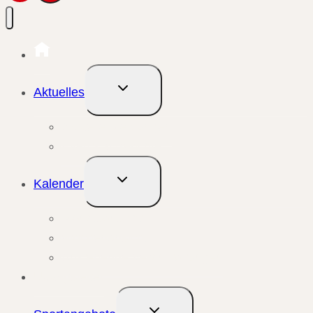
Untermenü
Aktuelles
umschalten
Aktuelle Meldungen
Events & Berichte
Untermenü
Kalender
umschalten
Monatsansicht
Wochenansicht
Anstehende Veranstaltungen
Übungsleiter
Untermenü