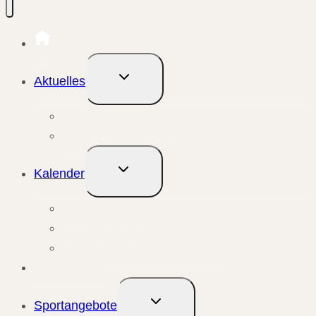
Untermenü
Aktuelles
umschalten
Aktuelle Meldungen
Events & Berichte
Untermenü
Kalender
umschalten
Monatsansicht
Wochenansicht
Anstehende Veranstaltungen
Übungsleiter
Untermenü
Sportangebote