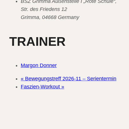
BSZ Grimma Außenstelle I „Rote Schule“,
Str. des Friedens 12
Grimma
,
04668
Germany
TRAINER
Margon Donner
«
Bewegungstreff 2026-11 – Serientermin
Faszien-Workout
»