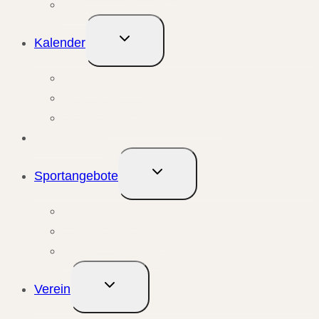
Events & Berichte
Untermenü
Kalender
umschalten
Monatsansicht
Wochenansicht
Anstehende Veranstaltungen
Übungsleiter
Untermenü
Sportangebote
umschalten
Kursangebote
Trainingsangebote
Bewegungstreffs
Untermenü
Verein
umschalten