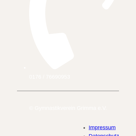
0176 / 76690953
© Gymnastikverein Grimma e.V.
Impressum